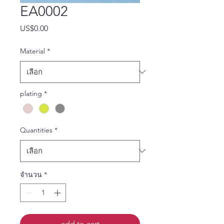
EA0002
US$0.00
ราคา
Material
*
plating
*
Quantities
*
จำนวน
*
add to cart