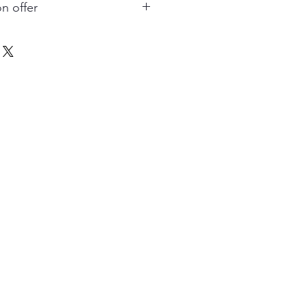
n offer
Profit More
 Pack for free
2 Pack for free
 Pack for free
maticly added
e pack on purchasing order