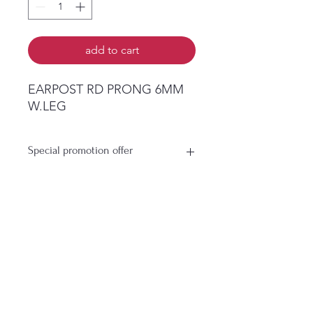
add to cart
EARPOST RD PRONG 6MM
W.LEG
Special promotion offer
Buy More Save More Profit More
Buy 3 Packs get 1 Pack for free
Buy 5 Packs get 2 Pack for
free
ยังไม่มีรีวิว
Buy 6 Packs get 3 Pack for
แชร์ความคิดเห็น เริ่มต้นรีวิวเป็นคน
free
แรก
Free pack will antomaticly added
on need to add free
เขียนรีวิว