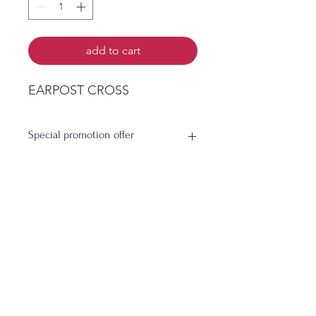
add to cart
EARPOST CROSS
Special promotion offer
Buy More Save More Profit More
Buy 3 Packs get 1 Pack for free
Buy 5 Packs get 2 Pack for
free
ยังไม่มีรีวิว
Buy 6 Packs get 3 Pack for
แชร์ความคิดเห็น เริ่มต้นรีวิวเป็นคน
free
แรก
Free pack will antomaticly added
on need to add free
เขียนรีวิว
pack on purchasing orde
r