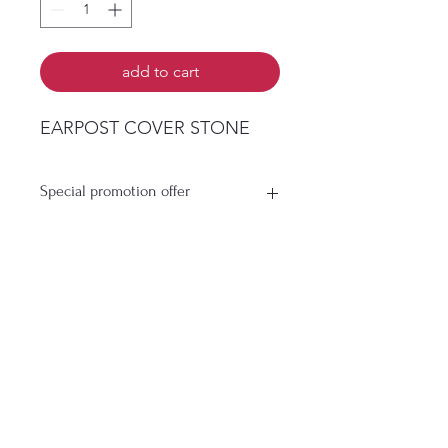
add to cart
EARPOST COVER STONE
Special promotion offer
Buy More Save More Profit More
Buy 3 Packs get 1 Pack for free
Buy 5 Packs get 2 Pack for
free
ยังไม่มีรีวิว
Buy 6 Packs get 3 Pack for
แชร์ความคิดเห็น เริ่มต้นรีวิวเป็นคน
free
แรก
Free pack will antomaticly added
on need to add free
เขียนรีวิว
pack on purchasing order