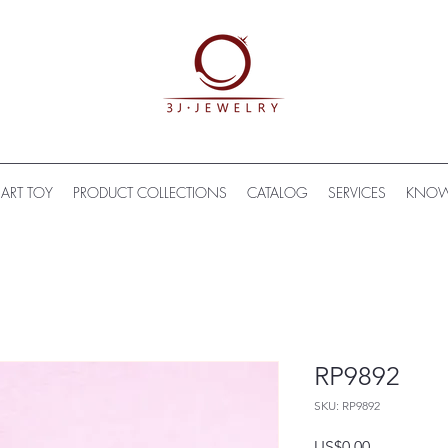
ART TOY
PRODUCT COLLECTIONS
CATALOG
SERVICES
KNOW
RP9892
SKU: RP9892
US$0.00