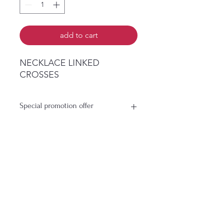
add to cart
NECKLACE LINKED
CROSSES
Special promotion offer
Buy More Save More Profit More
Buy 3 Packs get 1 Pack for free
Buy 5 Packs get 2 Pack for
free
ยังไม่มีรีวิว
Buy 6 Packs get 3 Pack for
แชร์ความคิดเห็น เริ่มต้นรีวิวเป็นคน
free
แรก
Free pack will antomaticly added
on need to add free
pack on purchasing order
เขียนรีวิว