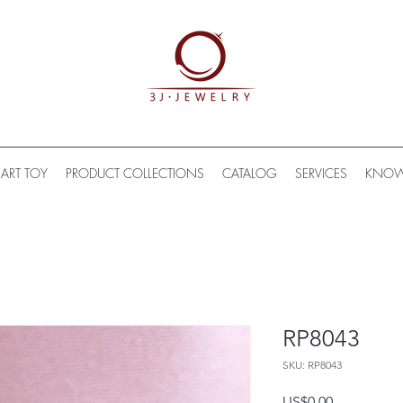
ART TOY
PRODUCT COLLECTIONS
CATALOG
SERVICES
KNOW
RP8043
SKU: RP8043
US$0.00